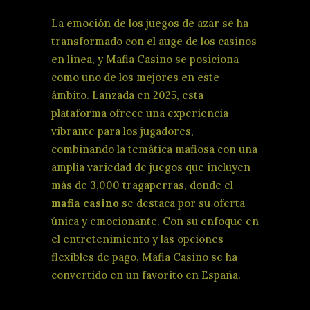
La emoción de los juegos de azar se ha
transformado con el auge de los casinos
en línea, y Mafia Casino se posiciona
como uno de los mejores en este
ámbito. Lanzada en 2025, esta
plataforma ofrece una experiencia
vibrante para los jugadores,
combinando la temática mafiosa con una
amplia variedad de juegos que incluyen
más de 3,000 tragaperras, donde el
mafia casino
se destaca por su oferta
única y emocionante. Con su enfoque en
el entretenimiento y las opciones
flexibles de pago, Mafia Casino se ha
convertido en un favorito en España.