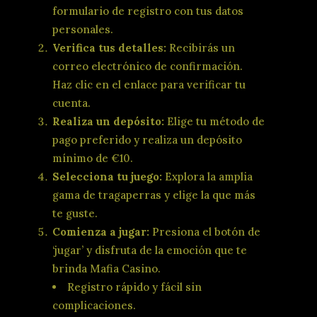
formulario de registro con tus datos
personales.
Verifica tus detalles:
Recibirás un
correo electrónico de confirmación.
Haz clic en el enlace para verificar tu
cuenta.
Realiza un depósito:
Elige tu método de
pago preferido y realiza un depósito
mínimo de €10.
Selecciona tu juego:
Explora la amplia
gama de tragaperras y elige la que más
te guste.
Comienza a jugar:
Presiona el botón de
‘jugar’ y disfruta de la emoción que te
brinda Mafia Casino.
Registro rápido y fácil sin
complicaciones.