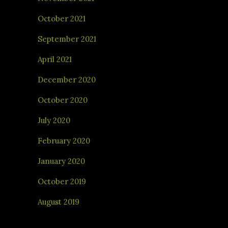
October 2021
September 2021
April 2021
December 2020
October 2020
July 2020
February 2020
January 2020
October 2019
August 2019