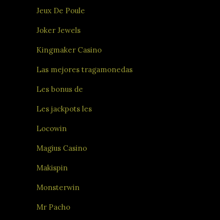
Jeux De Poule
Joker Jewels
Kingmaker Casino
Las mejores tragamonedas
Les bonus de
Les jackpots les
Locowin
Magius Casino
Makispin
Monsterwin
Mr Pacho