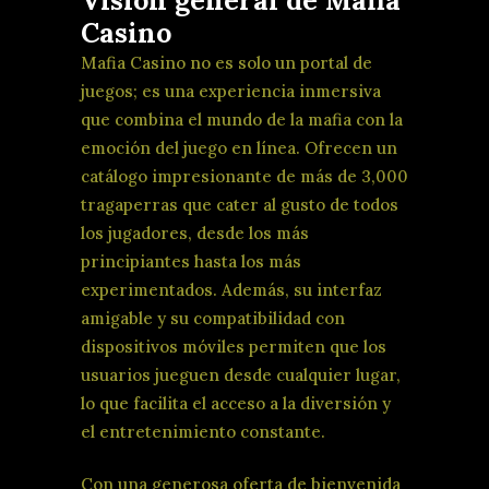
Visión general de Mafia
Casino
Mafia Casino no es solo un portal de
juegos; es una experiencia inmersiva
que combina el mundo de la mafia con la
emoción del juego en línea. Ofrecen un
catálogo impresionante de más de 3,000
tragaperras que cater al gusto de todos
los jugadores, desde los más
principiantes hasta los más
experimentados. Además, su interfaz
amigable y su compatibilidad con
dispositivos móviles permiten que los
usuarios jueguen desde cualquier lugar,
lo que facilita el acceso a la diversión y
el entretenimiento constante.
Con una generosa oferta de bienvenida