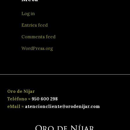
Log in
Entries feed
Comments feed
WordPress.org
Oro de Níjar
Teléfono ≈
950 600 298
eMail ≈
atencioncliente@orodenijar.com