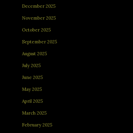
December 2025
November 2025
October 2025
September 2025
August 2025
July 2025
June 2025
May 2025
April 2025
March 2025
February 2025