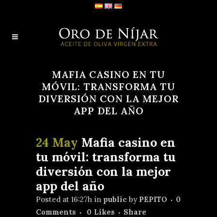
MAFIA CASINO EN TU
MÓVIL: TRANSFORMA TU
DIVERSIÓN CON LA MEJOR
APP DEL AÑO
24 May
Mafia casino en
tu móvil: transforma tu
diversión con la mejor
app del año
Posted at 16:27h
in
public
by
PEPITO
0
Comments
0
Likes
Share